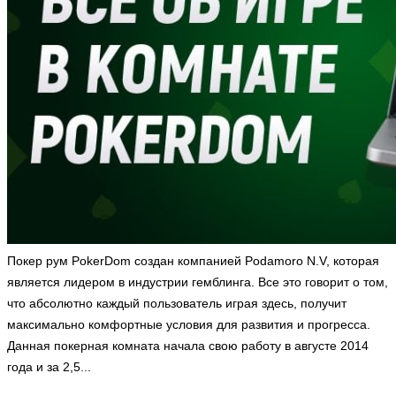
Покер рум PokerDom создан компанией Podamoro N.V, которая
является лидером в индустрии гемблинга. Все это говорит о том,
что абсолютно каждый пользователь играя здесь, получит
максимально комфортные условия для развития и прогресса.
Данная покерная комната начала свою работу в августе 2014
года и за 2,5...
Читать