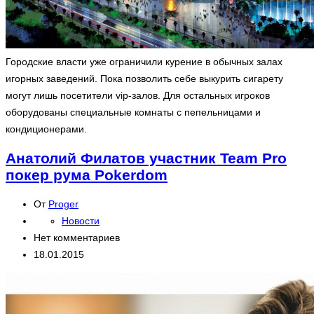
Городские власти уже ограничили курение в обычных залах
игорных заведений. Пока позволить себе выкурить сигарету
могут лишь посетители vip-залов. Для остальных игроков
оборудованы специальные комнаты с пепельницами и
кондиционерами.
Читать
Анатолий Филатов участник Team Pro
далее
покер рума Pokerdom
От
Proger
Новости
Нет комментариев
18.01.2015