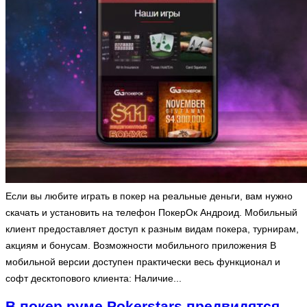
Если вы любите играть в покер на реальные деньги, вам нужно
скачать и установить на телефон ПокерОк Андроид. Мобильный
клиент предоставляет доступ к разным видам покера, турнирам,
акциям и бонусам. Возможности мобильного приложения В
мобильной версии доступен практически весь функционал и
софт десктопового клиента: Наличие...
Читать
В покер руме Pokerstars предвидятся