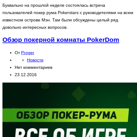
Буквально на прошлой неделе состоялась встреча
пользователей покер рума Pokerstars с руководителями на всем
известном острове Мэн. Там были обсуждены целый ряд
довольно интересных вопросов.
Читать
Обзор покерной комнаты PokerDom
далее
От
Proger
Новости
Нет комментариев
23.12.2016