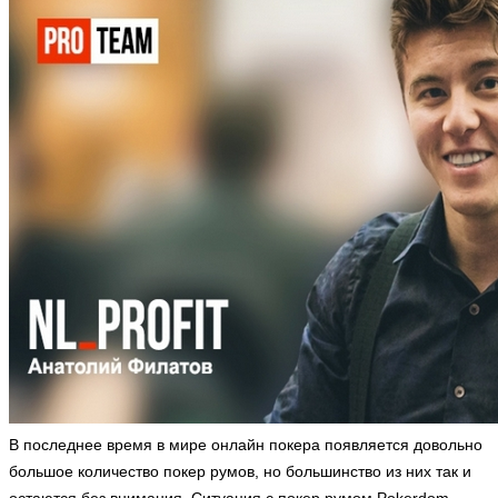
В последнее время в мире онлайн покера появляется довольно
большое количество покер румов, но большинство из них так и