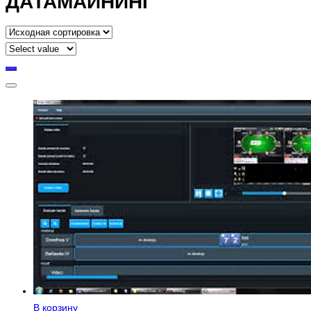
ДАТАМАЙНИНГ
В корзину