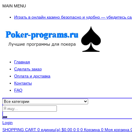
MAIN MENU
Играть в онлайн казино безопасно и удобно — убедитесь с
Главная
Сделать заказ
Оплата и доставка
Контакты
FAQ
Login
SHOPPING CART
0 единиц(а)
$
0.00
0
0
0
Корзина
0
Моя корзина