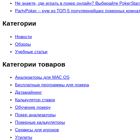
Не знаете, где играть в покер онлайн? Выбирайте PokerStar
PartyPoker – рум из ТОП-5 популярнейших покерных комна
Категории
Новости
Обзоры
Учебные статьи
Категории товаров
Анализаторы для MAC OS
Бесплатные программы для покера
Датамайнинг
Калькулятор ставок
Обучение покеру
Покер анализаторы
Покерные калькуляторы
Сервисы для игроков
Утилиты