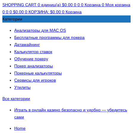
SHOPPING CART
0 единиц(а)
$
0.00
0
0
0
Корзина
0
Моя корзина
0
0
0
$
0.00
0
КОРЗИНА:
$
0.00
0
Корзина
Категории
Анализаторы для MAC OS
Бесплатные программы для покера
Датамайнинг
Калькулятор ставок
Обучение покеру
Покер анализаторы
Покерные калькуляторы
Сервисы для игроков
Утилиты
Все категории
Играть в онлайн казино безопасно и удобно — убедитесь
сами
Home