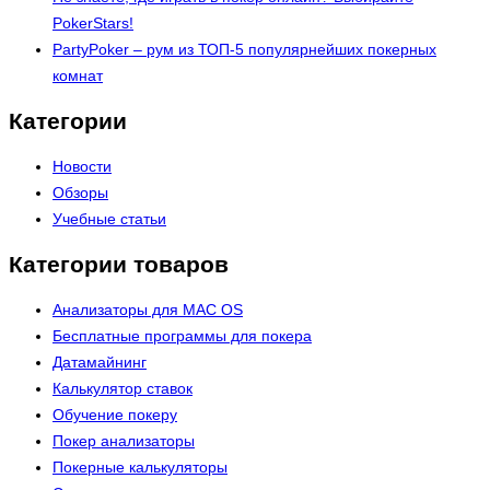
PokerStars!
PartyPoker – рум из ТОП-5 популярнейших покерных
комнат
Категории
Новости
Обзоры
Учебные статьи
Категории товаров
Анализаторы для MAC OS
Бесплатные программы для покера
Датамайнинг
Калькулятор ставок
Обучение покеру
Покер анализаторы
Покерные калькуляторы