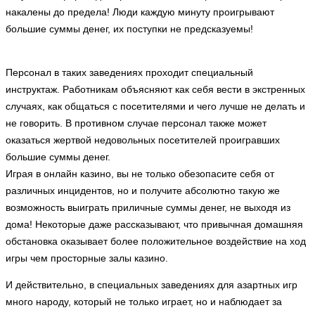
накалены до предела! Люди каждую минуту проигрывают
большие суммы денег, их поступки не предсказуемы!
Персонал в таких заведениях проходит специальный
инструктаж. Работникам объясняют как себя вести в экстренных
случаях, как общаться с посетителями и чего лучше не делать и
не говорить. В противном случае персонал также может
оказаться жертвой недовольных посетителей проигравших
большие суммы денег.
Играя в онлайн казино, вы не только обезопасите себя от
различных инцидентов, но и получите абсолютно такую же
возможность выиграть приличные суммы денег, не выходя из
дома! Некоторые даже рассказывают, что привычная домашняя
обстановка оказывает более положительное воздействие на ход
игры чем просторные залы казино.
И действительно, в специальных заведениях для азартных игр
много народу, который не только играет, но и наблюдает за