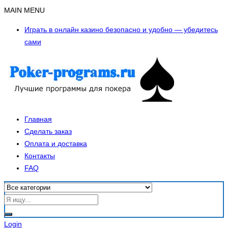
MAIN MENU
Играть в онлайн казино безопасно и удобно — убедитесь
сами
Главная
Сделать заказ
Оплата и доставка
Контакты
FAQ
Login