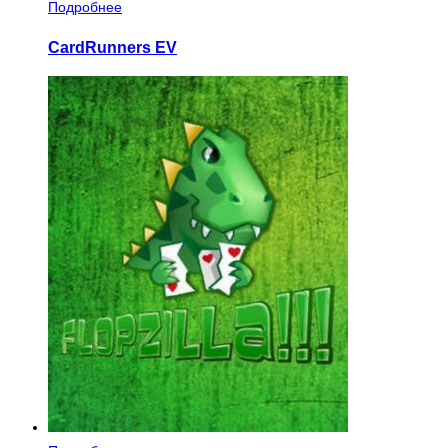
Подробнее
CardRunners EV