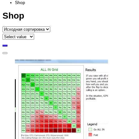
Shop
Shop