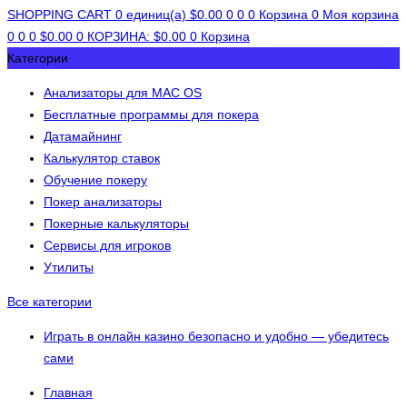
SHOPPING CART
0 единиц(а)
$
0.00
0
0
0
Корзина
0
Моя корзина
0
0
0
$
0.00
0
КОРЗИНА:
$
0.00
0
Корзина
Категории
Анализаторы для MAC OS
Бесплатные программы для покера
Датамайнинг
Калькулятор ставок
Обучение покеру
Покер анализаторы
Покерные калькуляторы
Сервисы для игроков
Утилиты
Все категории
Играть в онлайн казино безопасно и удобно — убедитесь
сами
Главная