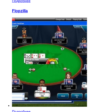
Подробнее
Flopzilla
Подробнее