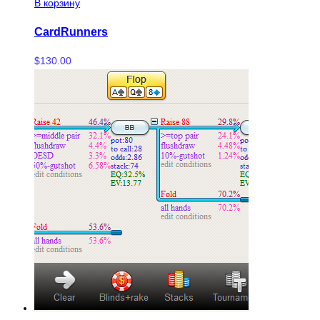
В корзину
CardRunners
$
130.00