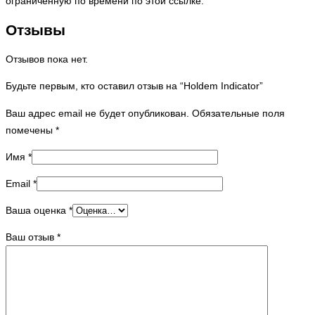
ограниченную по времени по этой ссылке.
Отзывы
Отзывов пока нет.
Будьте первым, кто оставил отзыв на “Holdem Indicator”
Ваш адрес email не будет опубликован.
Обязательные поля
помечены
*
Имя
*
Email
*
Ваша оценка
*
Ваш отзыв
*