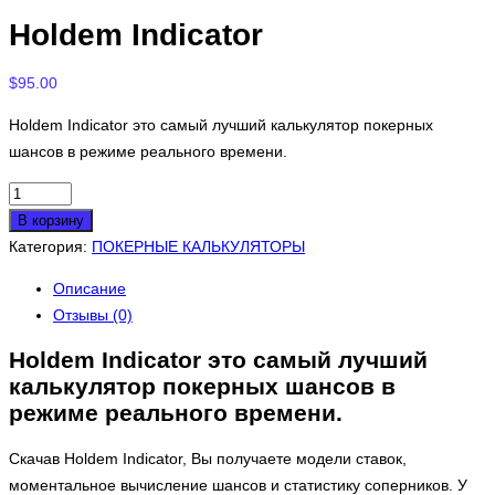
Holdem Indicator
$
95.00
Holdem Indicator это самый лучший калькулятор покерных
шансов в режиме реального времени.
В корзину
Категория:
ПОКЕРНЫЕ КАЛЬКУЛЯТОРЫ
Описание
Отзывы (0)
Holdem Indicator это самый лучший
калькулятор покерных шансов в
режиме реального времени.
Скачав Holdem Indicator, Вы получаете модели ставок,
моментальное вычисление шансов и статистику соперников. У