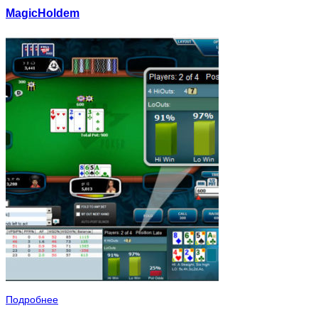
MagicHoldem
Подробнее