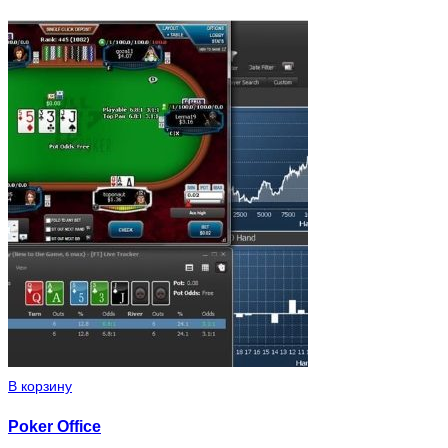
В корзину
Poker Office