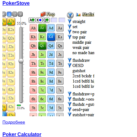
PokerStove
Подробнее
Poker Calculator