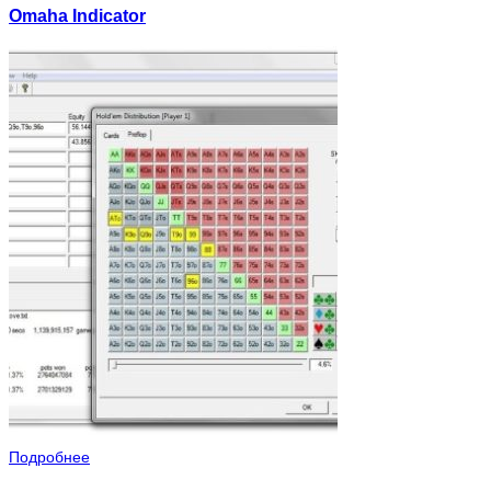
Omaha Indicator
Подробнее