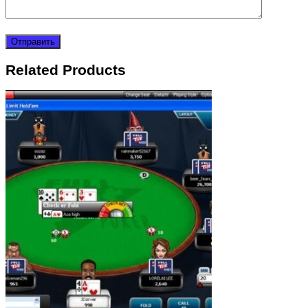
Related Products