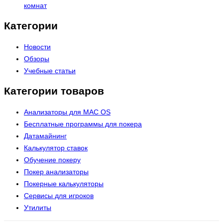
комнат
Категории
Новости
Обзоры
Учебные статьи
Категории товаров
Анализаторы для MAC OS
Бесплатные программы для покера
Датамайнинг
Калькулятор ставок
Обучение покеру
Покер анализаторы
Покерные калькуляторы
Сервисы для игроков
Утилиты