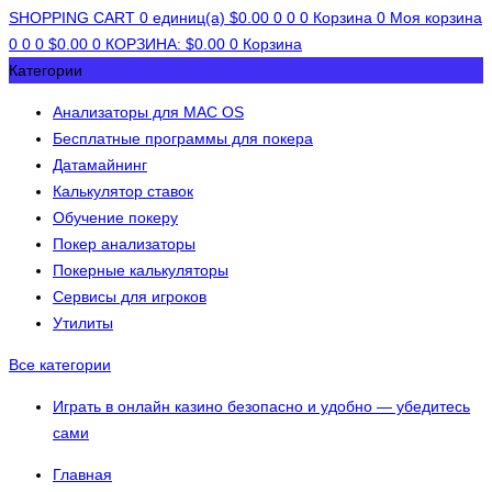
SHOPPING CART
0 единиц(а)
$
0.00
0
0
0
Корзина
0
Моя корзина
0
0
0
$
0.00
0
КОРЗИНА:
$
0.00
0
Корзина
Категории
Анализаторы для MAC OS
Бесплатные программы для покера
Датамайнинг
Калькулятор ставок
Обучение покеру
Покер анализаторы
Покерные калькуляторы
Сервисы для игроков
Утилиты
Все категории
Играть в онлайн казино безопасно и удобно — убедитесь
сами
Главная