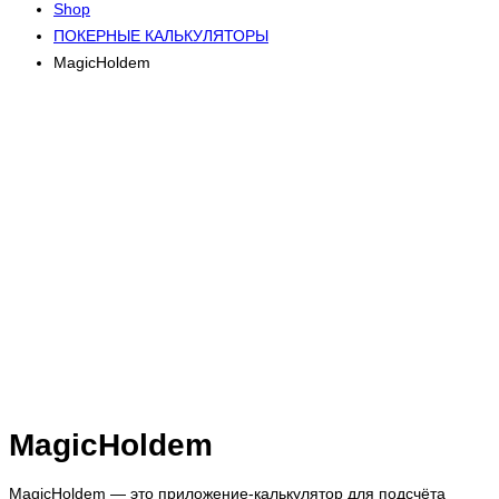
Shop
ПОКЕРНЫЕ КАЛЬКУЛЯТОРЫ
MagicHoldem
MagicHoldem
MagicHoldem — это приложение-калькулятор для подсчёта