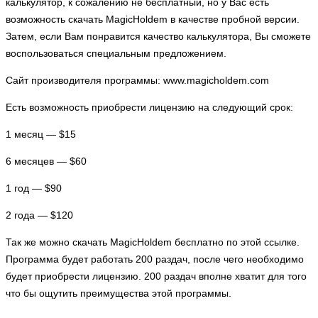
калькулятор, к сожалению не бесплатный, но у Вас есть
возможность скачать MagicHoldem в качестве пробной версии.
Затем, если Вам понравится качество калькулятора, Вы сможете
воспользоваться специальным предложением.
Сайт производителя программы: www.magicholdem.com
Есть возможность приобрести лицензию на следующий срок:
1 месяц — $15
6 месяцев — $60
1 год — $90
2 года — $120
Так же можно скачать MagicHoldem бесплатно по этой ссылке.
Программа будет работать 200 раздач, после чего необходимо
будет приобрести лицензию. 200 раздач вполне хватит для того
что бы ощутить преимущества этой программы.