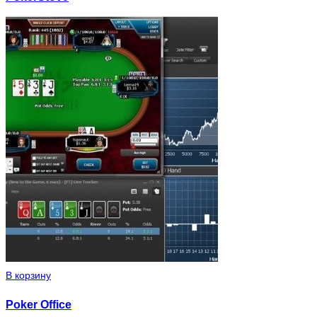
В корзину
Poker Office