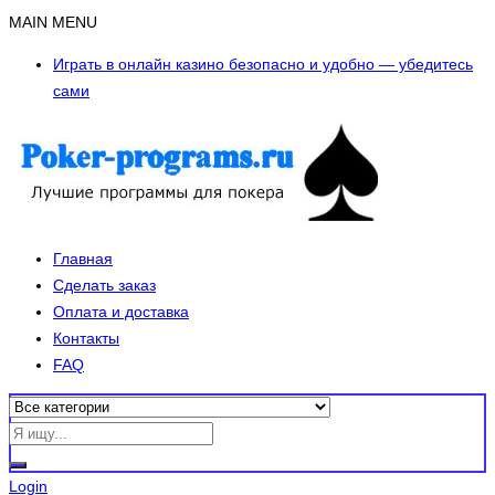
MAIN MENU
Играть в онлайн казино безопасно и удобно — убедитесь
сами
Главная
Сделать заказ
Оплата и доставка
Контакты
FAQ
Login