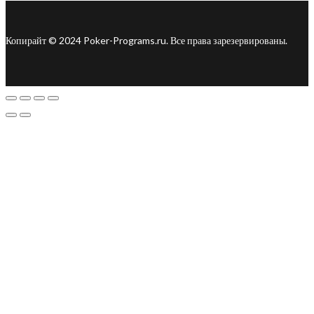
Копирайт © 2024 Poker-Programs.ru. Все права зарезервированы.