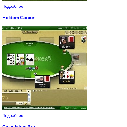
Подробнее
Holdem Genius
Подробнее
Calculatem Pro