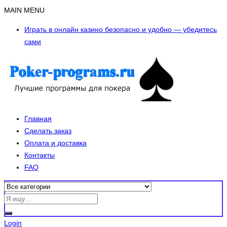
MAIN MENU
Играть в онлайн казино безопасно и удобно — убедитесь
сами
Главная
Сделать заказ
Оплата и доставка
Контакты
FAQ
Login