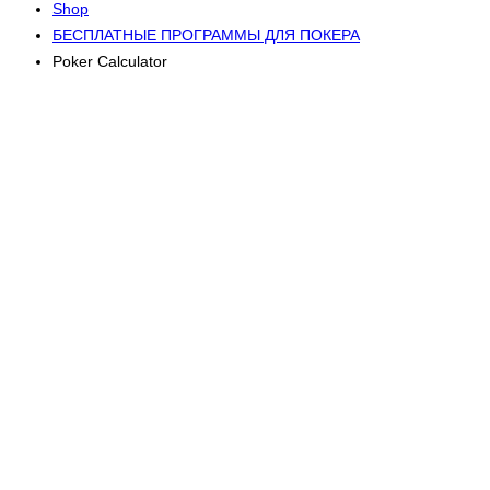
Shop
БЕСПЛАТНЫЕ ПРОГРАММЫ ДЛЯ ПОКЕРА
Poker Calculator