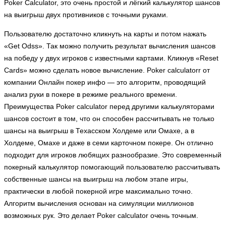
Poker Calculator, это очень простой и лёгкий калькулятор шансов
на выигрыш двух противников с точными руками.
Пользователю достаточно кликнуть на карты и потом нажать
«Get Odss». Так можно получить результат вычисления шансов
на победу у двух игроков с известными картами. Кликнув «Reset
Cards» можно сделать новое вычисление. Poker calculatorr от
компании Онлайн покер инфо — это алгоритм, проводящий
анализ руки в покере в режиме реального времени.
Преимущества Poker calculator перед другими калькуляторами
шансов состоит в том, что он способен рассчитывать не только
шансы на выигрыш в Техасском Холдеме или Омахе, а в
Холдеме, Омахе и даже в семи карточном покере. Он отлично
подходит для игроков любящих разнообразие. Это современный
покерный калькулятор помогающий пользователю рассчитывать
собственные шансы на выигрыш на любом этапе игры,
практически в любой покерной игре максимально точно.
Алгоритм вычисления основан на симуляции миллионов
возможных рук. Это делает Poker calculator очень точным.