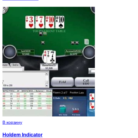
В корзину
Holdem Indicator