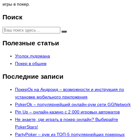
игры в покер.
Поиск
Полезные статьи
Уголок лудомана
Покер в общем
Последние записи
ПокерОк на Андроид – возможности и инструкция по
установке мобильного приложения
PokerOk – популярнейший онлайн-рум сети GGNetwork
Pin Up – онлайн-казино с 2 000 игровых автоматов
Не знаете, где играть в покер онлайн? Выбирайте
PokerStars!
PartyPoker – рум из ТОП-5 популярнейших покерных