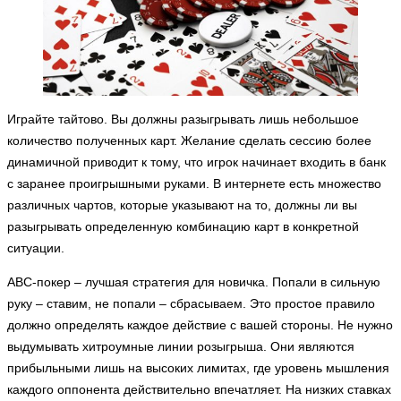
Играйте тайтово. Вы должны разыгрывать лишь небольшое
количество полученных карт. Желание сделать сессию более
динамичной приводит к тому, что игрок начинает входить в банк
с заранее проигрышными руками. В интернете есть множество
различных чартов, которые указывают на то, должны ли вы
разыгрывать определенную комбинацию карт в конкретной
ситуации.
АВС-покер – лучшая стратегия для новичка. Попали в сильную
руку – ставим, не попали – сбрасываем. Это простое правило
должно определять каждое действие с вашей стороны. Не нужно
выдумывать хитроумные линии розыгрыша. Они являются
прибыльными лишь на высоких лимитах, где уровень мышления
каждого оппонента действительно впечатляет. На низких ставках