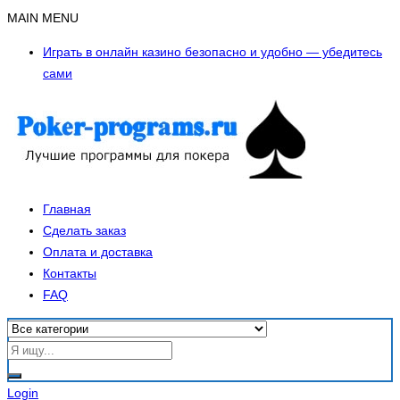
MAIN MENU
Играть в онлайн казино безопасно и удобно — убедитесь
сами
Главная
Сделать заказ
Оплата и доставка
Контакты
FAQ
Login