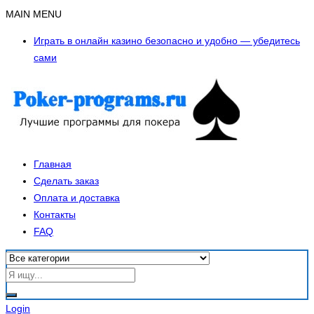
MAIN MENU
Играть в онлайн казино безопасно и удобно — убедитесь
сами
Главная
Сделать заказ
Оплата и доставка
Контакты
FAQ
Login