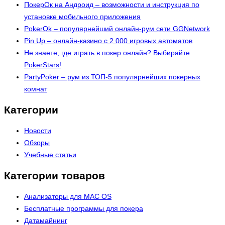
ПокерОк на Андроид – возможности и инструкция по
установке мобильного приложения
PokerOk – популярнейший онлайн-рум сети GGNetwork
Pin Up – онлайн-казино с 2 000 игровых автоматов
Не знаете, где играть в покер онлайн? Выбирайте
PokerStars!
PartyPoker – рум из ТОП-5 популярнейших покерных
комнат
Категории
Новости
Обзоры
Учебные статьи
Категории товаров
Анализаторы для MAC OS
Бесплатные программы для покера
Датамайнинг